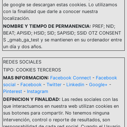
de google se descargan estas cookies. Lo utilizamos
con la finalidad que darle a conocer nuestra
localización.
NOMBRE Y TIEMPO DE PERMANENCIA:
PREF; NID;
BEAT; APISID; HSID; SID; SAPISID; SSID OTZ CONSENT
S _gmab_ga_test y se mantienen en su ordenador entre
un día y dos años.
REDES SOCIALES
TIPO: COOKIES TERCEROS
MAS INFORMACION:
Facebook Connect
-
Facebook
social
-
Facebook
-
Twitter
-
Linkedin
-
Google+
-
Pinterest
-
Instagram
DEFINICION Y FINALIDAD:
Las redes sociales con las
que interactuamos en nuestra web utilizan cookies en
sus botones para compartir. No tenemos ninguna
intervención, control o reporte de resultados, son
responsabilidad de cada red social. Cuando el Usuario