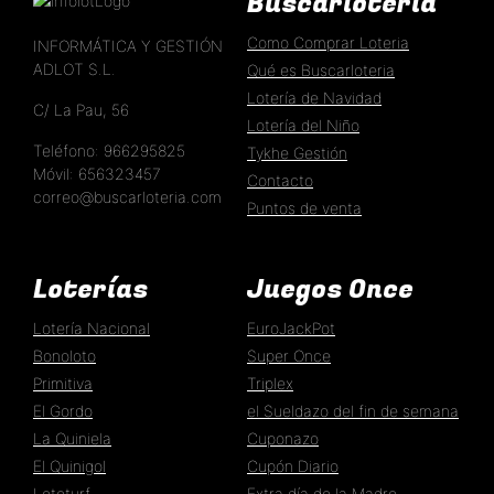
Buscarloteria
Como Comprar Loteria
INFORMÁTICA Y GESTIÓN
ADLOT S.L.
Qué es Buscarloteria
Lotería de Navidad
C/ La Pau, 56
Lotería del Niño
Teléfono: 966295825
Tykhe Gestión
Móvil: 656323457
Contacto
correo@buscarloteria.com
Puntos de venta
Loterías
Juegos Once
Lotería Nacional
EuroJackPot
Bonoloto
Super Once
Primitiva
Triplex
El Gordo
el Sueldazo del fin de semana
La Quiniela
Cuponazo
El Quinigol
Cupón Diario
Lototurf
Extra día de la Madre