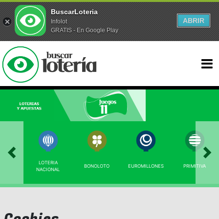
BuscarLoteria
ABRIR
Infolot
GRATIS - En Google Play
LOTERIA
BONOLOTO
EUROMILLONES
PRIMITIVA
NACIONAL
Cookies