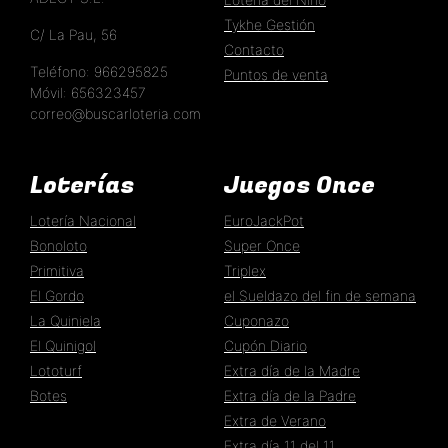
Tykhe Gestión
C/ La Pau, 56
Contacto
Teléfono: 966295825
Puntos de venta
Móvil: 656323457
correo@buscarloteria.com
Loterías
Juegos Once
Lotería Nacional
EuroJackPot
Bonoloto
Super Once
Primitiva
Triplex
El Gordo
el Sueldazo del fin de semana
La Quiniela
Cuponazo
El Quinigol
Cupón Diario
Lototurf
Extra día de la Madre
Botes
Extra día de la Padre
Extra de Verano
Extra día 11 del 11