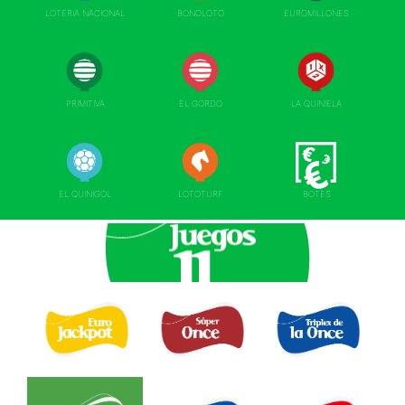
LOTERIA NACIONAL
BONOLOTO
EUROMILLONES
PRIMITIVA
EL GORDO
LA QUINIELA
EL QUINIGOL
LOTOTURF
BOTES
EURO JACKPOT 
TRIPLEX
SUPER ONCE 
DE LA ONCE 