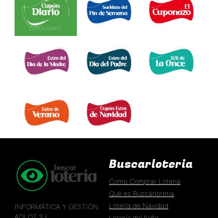
CUPÓN DIARIO 
EL SUELDAZO DEL
CUPONAZO 
FIN DE SEMANA 
EXTRA DÍA MADRE 
EXTRA DÍA PADRE 
EXTRA 11 DEL 11 
EXTRA DE VERANO 
EXTRA DÍA DE NAVIDAD 
Buscarloteria
Como Comprar Loteria
Qué es Buscarloteria
Lotería de Navidad
INFORMÁTICA Y GESTIÓN
ADLOT S.L.
Lotería del Niño