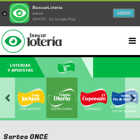
BuscarLoteria
ABRIR
Infolot
GRATIS - En Google Play
EL SUELDAZO DEL 
EUROJACKPOT 
CUPÓN DIARIO 
CUPONAZO 
FIN DE SEMANA 
Sorteo ONCE