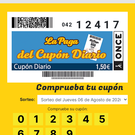
12417
042
Comprueba tu cupón
Sorteo:
Compruebe su cupón:
0
1
2
3
4
5
6
7
8
9