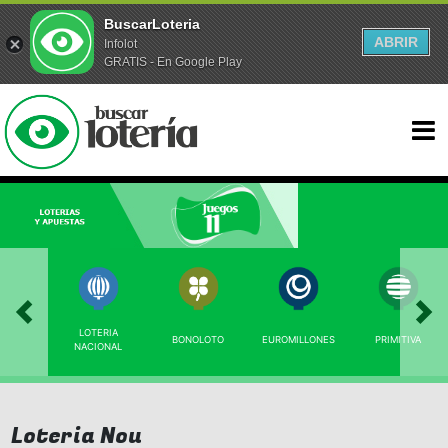
BuscarLoteria
ABRIR
Infolot
GRATIS - En Google Play
LOTERIA
BONOLOTO
EUROMILLONES
PRIMITIVA
NACIONAL
Loteria Nou