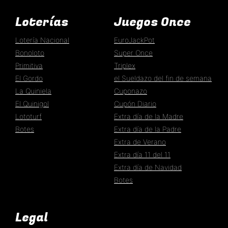
Loterías
Juegos Once
Lotería Nacional
EuroJackPot
Bonoloto
Super Once
Primitiva
Triplex
El Gordo
el Sueldazo del fin de semana
La Quiniela
Cuponazo
El Quinigol
Cupón Diario
Lototurf
Extra día de la Madre
Botes
Extra día de la Padre
Extra de Verano
Extra día 11 del 11
Extra día de Navidad
Botes
Legal