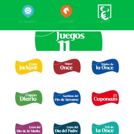
EL QUINIGOL
LOTOTURF
BOTES
EURO JACKPOT 
TRIPLEX
SUPER ONCE 
DE LA ONCE 
CUPÓN DIARIO 
EL SUELDAZO DEL
CUPONAZO 
FIN DE SEMANA 