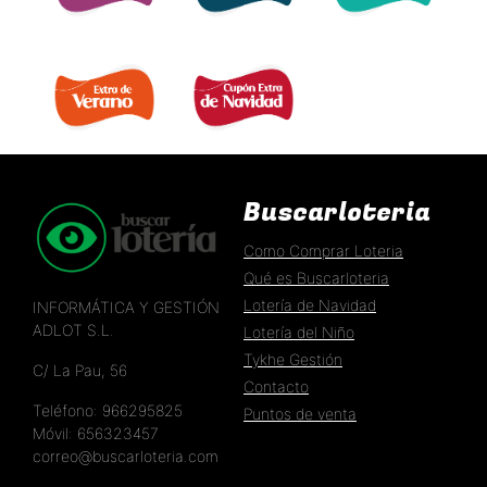
EXTRA DÍA MADRE 
EXTRA DÍA PADRE 
EXTRA 11 DEL 11 
EXTRA DE VERANO 
EXTRA DÍA DE NAVIDAD 
Buscarloteria
Como Comprar Loteria
Qué es Buscarloteria
Lotería de Navidad
INFORMÁTICA Y GESTIÓN
ADLOT S.L.
Lotería del Niño
Tykhe Gestión
C/ La Pau, 56
Contacto
Teléfono: 966295825
Puntos de venta
Móvil: 656323457
correo@buscarloteria.com