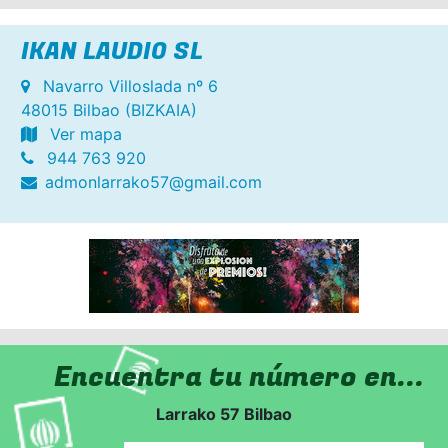
IKAN LAUDIO SL
Navarro Villoslada nº 6
48015 Bilbao (BIZKAIA)
Ver mapa
944 763 920
admonlarrako57@gmail.com
Encuentra tu número en...
Larrako 57 Bilbao