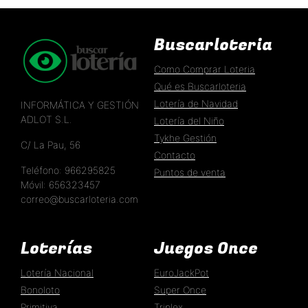
Buscarloteria
Como Comprar Loteria
Qué es Buscarloteria
Lotería de Navidad
INFORMÁTICA Y GESTIÓN
ADLOT S.L.
Lotería del Niño
Tykhe Gestión
C/ La Pau, 56
Contacto
Teléfono: 966295825
Puntos de venta
Móvil: 656323457
correo@buscarloteria.com
Loterías
Juegos Once
Lotería Nacional
EuroJackPot
Bonoloto
Super Once
Primitiva
Triplex