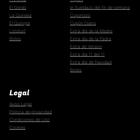
El Gordo
el Sueldazo del fin de semana
La Quiniela
Cuponazo
El Quinigol
Cupón Diario
Lototurf
Extra día de la Madre
Botes
Extra día de la Padre
Extra de Verano
Extra día 11 del 11
Extra día de Navidad
Botes
Legal
Aviso Legal
Politica de privacidad
Condiciones de Uso
Cookies