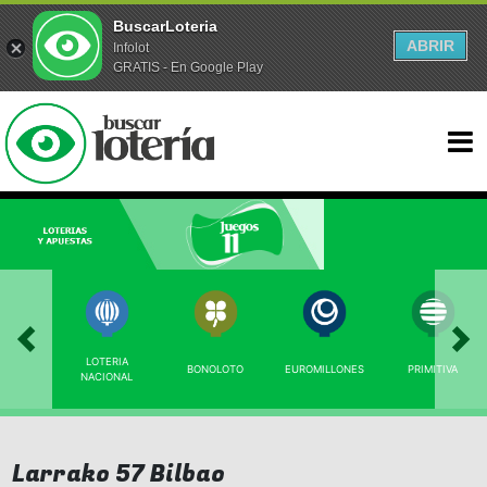
BuscarLoteria
ABRIR
Infolot
GRATIS - En Google Play
LOTERIA
BONOLOTO
EUROMILLONES
PRIMITIVA
NACIONAL
Larrako 57 Bilbao