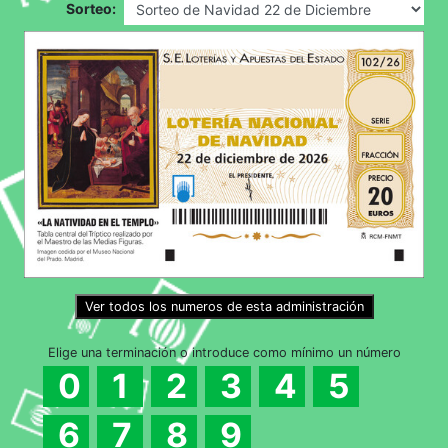
Sorteo:
Ver todos los numeros de esta administración
Elige una terminación o introduce como mínimo un número
0
1
2
3
4
5
6
7
8
9