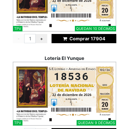
TPV
QUEDAN 10 DÉCIMOS
-
+
Comprar 17904
Lotería El Yunque
18536
TPV
QUEDAN 9 DÉCIMOS