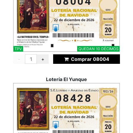
08004
TPV
QUEDAN 10 DÉCIMOS
-
+
Comprar 08004
Lotería El Yunque
08428