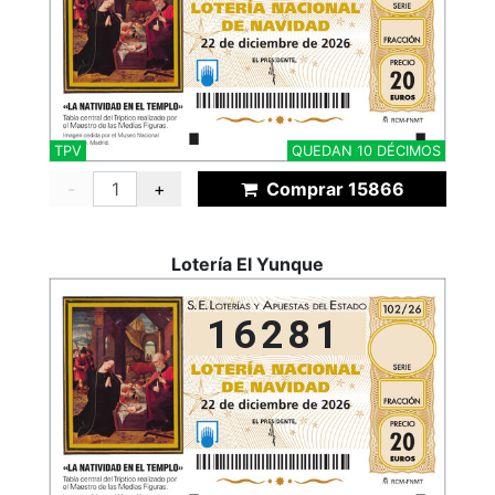
TPV
QUEDAN 10 DÉCIMOS
-
+
Comprar 15866
Lotería El Yunque
16281