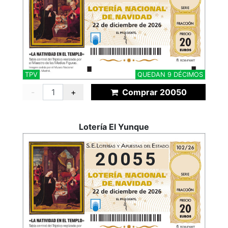
TPV
QUEDAN 9 DÉCIMOS
-
+
Comprar 20050
Lotería El Yunque
20055