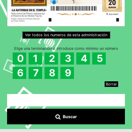
Ver todos los numeros de esta administración
Elige una terminación o introduce como mínimo un número
0
1
2
3
4
5
6
7
8
9
Borrar
Buscar