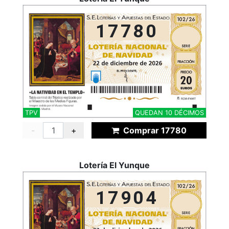
17780
TPV
QUEDAN 10 DÉCIMOS
-
+
Comprar 17780
Lotería El Yunque
17904