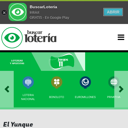
BuscarLoteria
ABRIR
Infolot
GRATIS - En Google Play
LOTERIA
BONOLOTO
EUROMILLONES
PRIMITIVA
NACIONAL
El Yunque