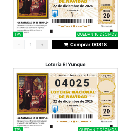
TPV
QUEDAN 10 DÉCIMOS
-
+
Comprar 00818
Lotería El Yunque
04025
TPV
QUEDAN 7 DÉCIMOS