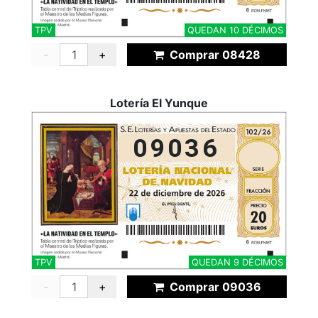
TPV
QUEDAN 10 DÉCIMOS
-
+
Comprar 08428
Lotería El Yunque
09036
TPV
QUEDAN 9 DÉCIMOS
-
+
Comprar 09036