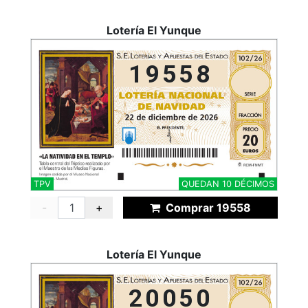
Lotería El Yunque
19558
TPV
QUEDAN 10 DÉCIMOS
-
+
Comprar 19558
Lotería El Yunque
20050