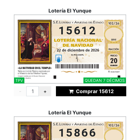
Lotería El Yunque
15612
TPV
QUEDAN 7 DÉCIMOS
-
+
Comprar 15612
Lotería El Yunque
15866