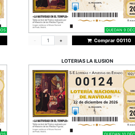
MOS
QUEDAN 9 DÉC
-
+
Comprar 00110
LOTERIAS LA ILUSION
00124
MOS
QUEDAN 10 DÉ