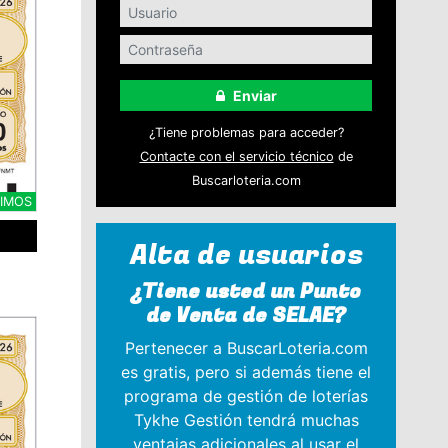
Enviar
¿Tiene problemas para acceder?
Contacte con el servicio técnico
de
Buscarloteria.com
CIMOS
Alta de usuarios
¿Tiene usted un Punto
de Venta de SELAE?
Pertenecer a BuscarLoteria.com
es gratis, pero si además tiene el
programa de gestión de loterías
Tykhe Gestión tendrá muchas
ventajas adicionales al usar el