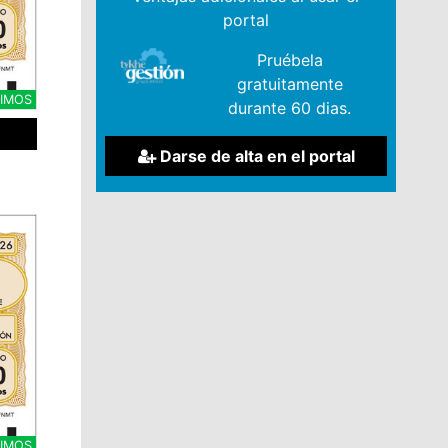
portal
Pruébela
gratuitamente
IMOS
durante 60 dias.
Darse de alta en el portal
CIMOS