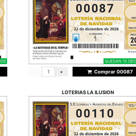
00087
MOS
QUEDAN 10 DÉ
-
+
Comprar 00087
LOTERIAS LA ILUSION
00110