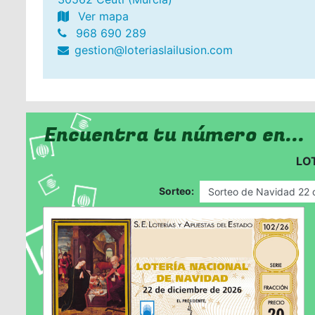
Ver mapa
968 690 289
gestion@loteriaslailusion.com
Encuentra tu número en...
LO
Sorteo: