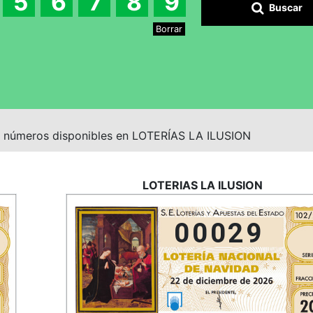
5
6
7
8
9
Buscar
Borrar
s números disponibles en LOTERÍAS LA ILUSION
LOTERIAS LA ILUSION
00029