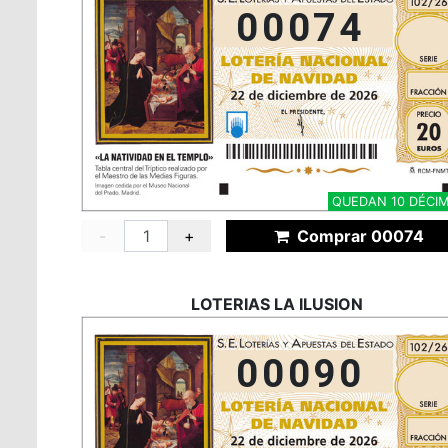
00074
QUEDAN 10 DÉCI
-
+
Comprar 00074
LOTERIAS LA ILUSION
00090