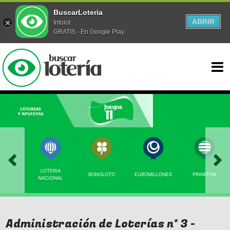
BuscarLoteria
ABRIR
Infolot
GRATIS - En Google Play
LOTERIA
BONOLOTO
EUROMILLONES
PRIMITIVA
NACIONAL
Administración de Loterías nº 3 -