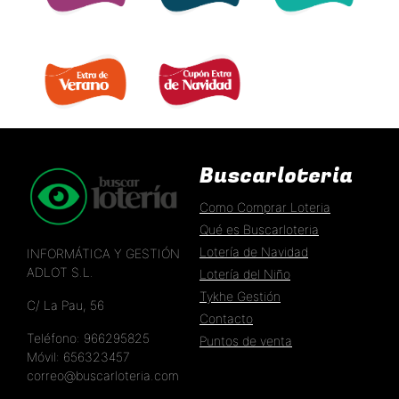
EXTRA DÍA MADRE 
EXTRA DÍA PADRE 
EXTRA 11 DEL 11 
EXTRA DE VERANO 
EXTRA DÍA DE NAVIDAD 
Buscarloteria
Como Comprar Loteria
Qué es Buscarloteria
Lotería de Navidad
INFORMÁTICA Y GESTIÓN
ADLOT S.L.
Lotería del Niño
Tykhe Gestión
C/ La Pau, 56
Contacto
Teléfono: 966295825
Puntos de venta
Móvil: 656323457
correo@buscarloteria.com