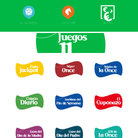
EL QUINIGOL
LOTOTURF
BOTES
EURO JACKPOT 
TRIPLEX
SUPER ONCE 
DE LA ONCE 
CUPÓN DIARIO 
EL SUELDAZO DEL
CUPONAZO 
FIN DE SEMANA 