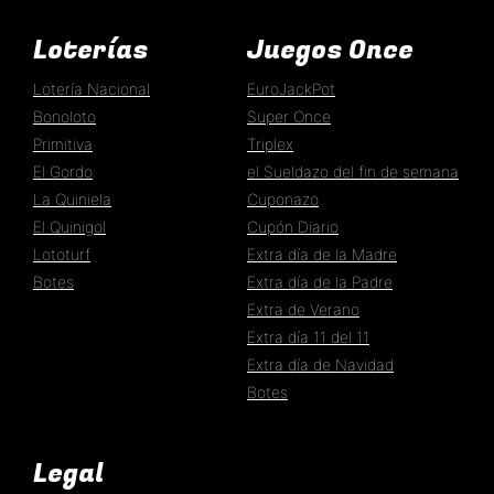
Loterías
Juegos Once
Lotería Nacional
EuroJackPot
Bonoloto
Super Once
Primitiva
Triplex
El Gordo
el Sueldazo del fin de semana
La Quiniela
Cuponazo
El Quinigol
Cupón Diario
Lototurf
Extra día de la Madre
Botes
Extra día de la Padre
Extra de Verano
Extra día 11 del 11
Extra día de Navidad
Botes
Legal