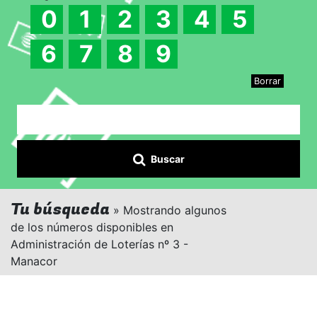
0
1
2
3
4
5
6
7
8
9
Borrar
Buscar
Tu búsqueda
» Mostrando algunos
de los números disponibles en
Administración de Loterías nº 3 -
Manacor