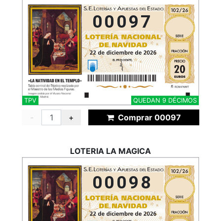
00097
TPV
QUEDAN 9 DÉCIMOS
-
+
Comprar 00097
LOTERIA LA MAGICA
00098