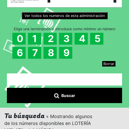
Ver todos los numeros de esta administración
Elige una terminación o introduce como mínimo un número
0
1
2
3
4
5
6
7
8
9
Borrar
Buscar
Tu búsqueda
» Mostrando algunos
de los números disponibles en LOTERÍA