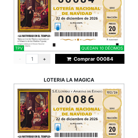
TPV
QUEDAN 10 DÉCIMOS
-
+
Comprar 00084
LOTERIA LA MAGICA
00086