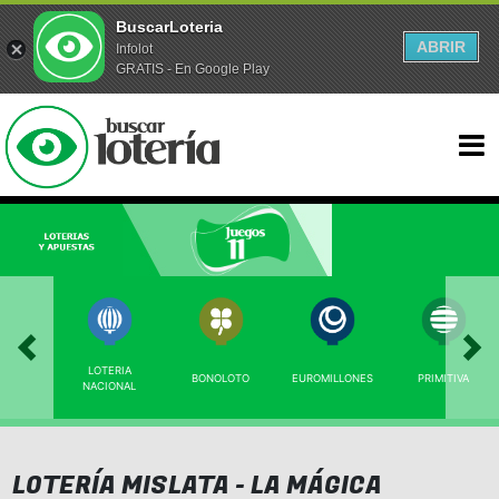
BuscarLoteria
ABRIR
Infolot
GRATIS - En Google Play
LOTERIA
BONOLOTO
EUROMILLONES
PRIMITIVA
NACIONAL
LOTERÍA MISLATA - LA MÁGICA