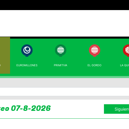
O
EUROMILLONES
PRIMITIVA
EL GORDO
LA QU
teo 07-8-2026
Siguien