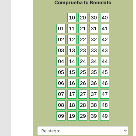
Comprueba tu Bonoloto
10
20
30
40
01
11
21
31
41
02
12
22
32
42
03
13
23
33
43
04
14
24
34
44
05
15
25
35
45
06
16
26
36
46
07
17
27
37
47
08
18
28
38
48
09
19
29
39
49