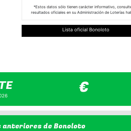
*Estos datos sólo tienen carácter informativo, consult
resultados oficiales en su Administración de Loterías hab
Lista oficial Bonoloto
€
TE
026
s anteriores de
Bonoloto