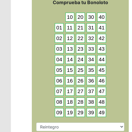
Comprueba tu Bonoloto
10
20
30
40
01
11
21
31
41
02
12
22
32
42
03
13
23
33
43
04
14
24
34
44
05
15
25
35
45
06
16
26
36
46
07
17
27
37
47
08
18
28
38
48
09
19
29
39
49