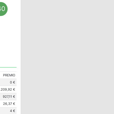
40
PREMIO
0 €
.209,92 €
927,11 €
26,37 €
4 €