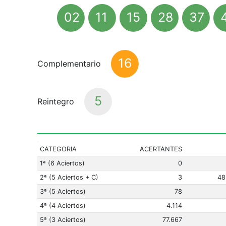
02
11
15
28
37
16
Complementario
5
Reintegro
CATEGORIA
ACERTANTES
1ª (6 Aciertos)
0
2ª (5 Aciertos + C)
3
48
3ª (5 Aciertos)
78
4ª (4 Aciertos)
4.114
5ª (3 Aciertos)
77.667