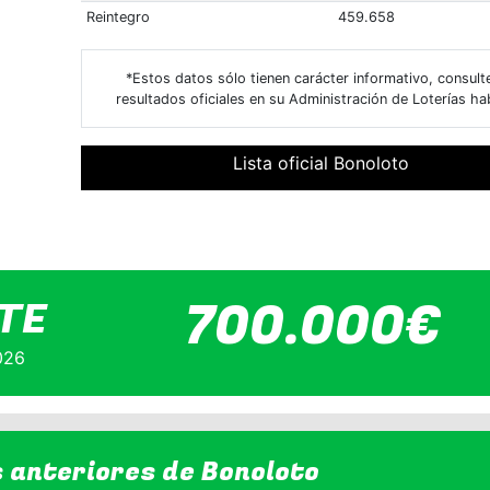
Reintegro
459.658
*Estos datos sólo tienen carácter informativo, consult
resultados oficiales en su Administración de Loterías hab
Lista oficial Bonoloto
700.000€
TE
026
s anteriores de
Bonoloto