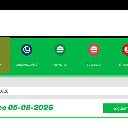
O
EUROMILLONES
PRIMITIVA
EL GORDO
LA QU
eo 05-08-2026
Siguien