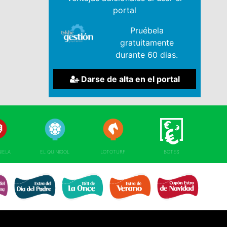
portal
Pruébela
gratuitamente
durante 60 dias.
Darse de alta en el portal
NIELA
EL QUINIGOL
LOTOTURF
BOTES
EXTRA DÍA DE 
RE 
EXTRA DÍA PADRE 
EXTRA 11 DEL 11 
EXTRA DE VERANO 
NAVIDAD 