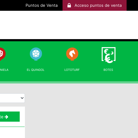
Puntos de Venta
Acceso puntos de venta
INIELA
EL QUINGOL
LOTOTURF
BOTES
te