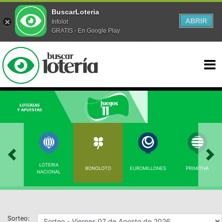
BuscarLoteria
ABRIR
Infolot
GRATIS - En Google Play
LOTERIA
BONOLOTO
EUROMILLONES
PRIMITIVA
NACIONAL
Sorteo: