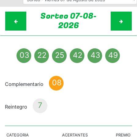
Sorteo 07-08-
2026
03
22
25
42
43
49
08
Complementario
7
Reintegro
CATEGORIA
ACERTANTES
PREMIO