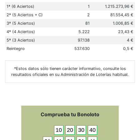
1ª (6 Aciertos)
1
1.215.273,96 €
2ª (5 Aciertos + C)
2
81.554,45 €
3ª (5 Aciertos)
81
1.006,85 €
4ª (4 Aciertos)
5.222
23,43 €
5ª (3 Aciertos)
97.138
4 €
Reintegro
537.630
0,5 €
*Estos datos sólo tienen carácter informativo, consulte los
resultados oficiales en su Administración de Loterías habitual.
Comprueba tu Bonoloto
10
20
30
40