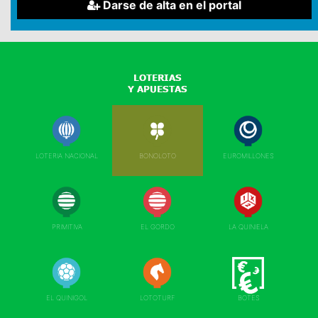
Darse de alta en el portal
LOTERIA NACIONAL
BONOLOTO
EUROMILLONES
PRIMITIVA
EL GORDO
LA QUINIELA
EL QUINIGOL
LOTOTURF
BOTES