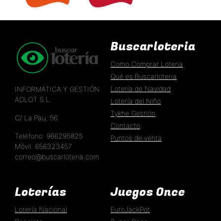
EXTRA DE VERANO 
EXTRA DÍA DE NAVIDAD 
Buscarloteria
Como Comprar Loteria
Qué es Buscarloteria
Lotería de Navidad
INFORMÁTICA Y GESTIÓN
ADLOT S.L.
Lotería del Niño
Tykhe Gestión
C/ La Pau, 56
Contacto
Teléfono: 966295825
Puntos de venta
Móvil: 656323457
correo@buscarloteria.com
Loterías
Juegos Once
Lotería Nacional
EuroJackPot