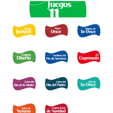
EURO JACKPOT 
TRIPLEX
SUPER ONCE 
DE LA ONCE 
CUPÓN DIARIO 
EL SUELDAZO DEL
CUPONAZO 
FIN DE SEMANA 
EXTRA DÍA MADRE 
EXTRA DÍA PADRE 
EXTRA 11 DEL 11 