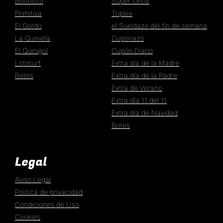
Bonoloto
Super Once
Primitiva
Triplex
El Gordo
el Sueldazo del fin de semana
La Quiniela
Cuponazo
El Quinigol
Cupón Diario
Lototurf
Extra día de la Madre
Botes
Extra día de la Padre
Extra de Verano
Extra día 11 del 11
Extra día de Navidad
Botes
Legal
Aviso Legal
Politica de privacidad
Condiciones de Uso
Cookies