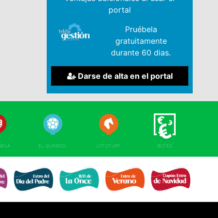
portal
Pruébela
gratuitamente
durante 60 dias.
Darse de alta en el portal
NIELA
EL QUINIGOL
LOTOTURF
BOTES
EXTRA DÍA DE 
RE 
EXTRA DÍA PADRE 
EXTRA 11 DEL 11 
EXTRA DE VERANO 
NAVIDAD 