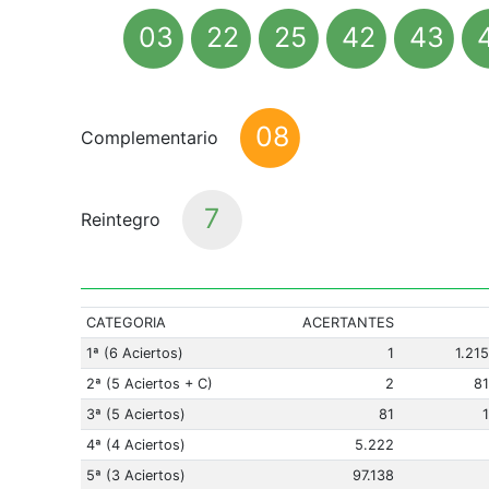
03
22
25
42
43
08
Complementario
7
Reintegro
CATEGORIA
ACERTANTES
1ª (6 Aciertos)
1
1.21
2ª (5 Aciertos + C)
2
81
3ª (5 Aciertos)
81
4ª (4 Aciertos)
5.222
5ª (3 Aciertos)
97.138