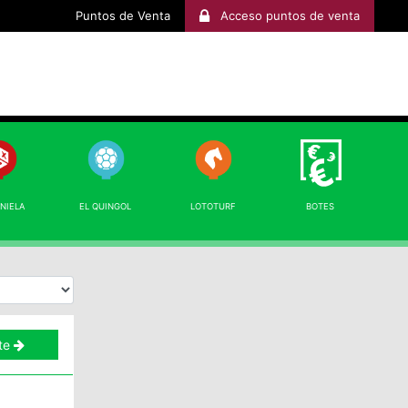
Puntos de Venta
Acceso puntos de venta
INIELA
EL QUINGOL
LOTOTURF
BOTES
te