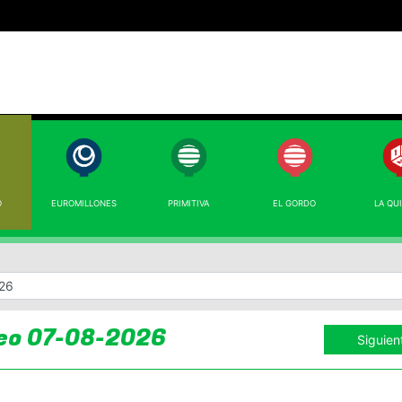
O
EUROMILLONES
PRIMITIVA
EL GORDO
LA QU
eo 07-08-2026
Siguien