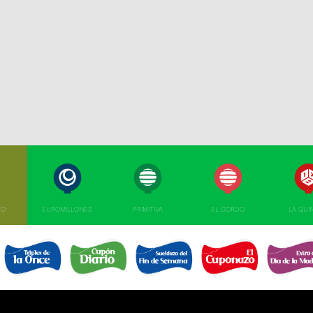
TO
EUROMILLONES
PRIMITIVA
EL GORDO
LA QUI
TRIPLEX
EL SUELDAZO DEL
CUPÓN DIARIO 
CUPONAZO 
EXTRA DÍA MAD
DE LA ONCE 
FIN DE SEMANA 