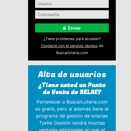
Enviar
¿Tiene problemas para acceder?
Contacte con el servicio técnico
de
Buscarloteria.com
Alta de usuarios
¿Tiene usted un Punto
de Venta de SELAE?
Pertenecer a BuscarLoteria.com
es gratis, pero si además tiene el
programa de gestión de loterías
Tykhe Gestión tendrá muchas
ventajas adicionales al usar el