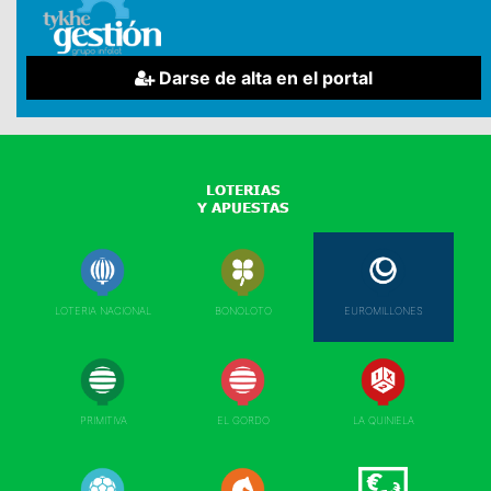
Darse de alta en el portal
LOTERIA NACIONAL
BONOLOTO
EUROMILLONES
PRIMITIVA
EL GORDO
LA QUINIELA