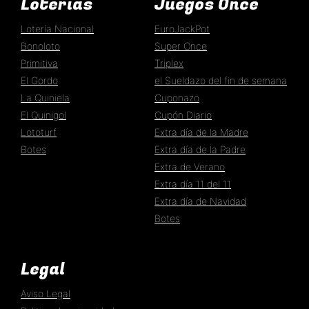
Loterías
Juegos Once
Lotería Nacional
EuroJackPot
Bonoloto
Super Once
Primitiva
Triplex
El Gordo
el Sueldazo del fin de semana
La Quiniela
Cuponazo
El Quinigol
Cupón Diario
Lototurf
Extra día de la Madre
Botes
Extra día de la Padre
Extra de Verano
Extra día 11 del 11
Extra día de Navidad
Botes
Legal
Aviso Legal