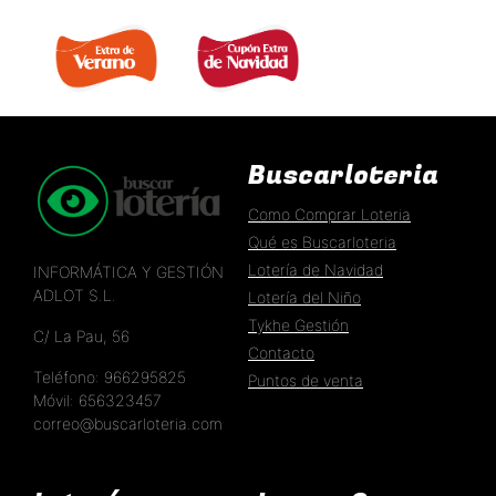
EXTRA DE VERANO 
EXTRA DÍA DE NAVIDAD 
Buscarloteria
Como Comprar Loteria
Qué es Buscarloteria
Lotería de Navidad
INFORMÁTICA Y GESTIÓN
ADLOT S.L.
Lotería del Niño
Tykhe Gestión
C/ La Pau, 56
Contacto
Teléfono: 966295825
Puntos de venta
Móvil: 656323457
correo@buscarloteria.com