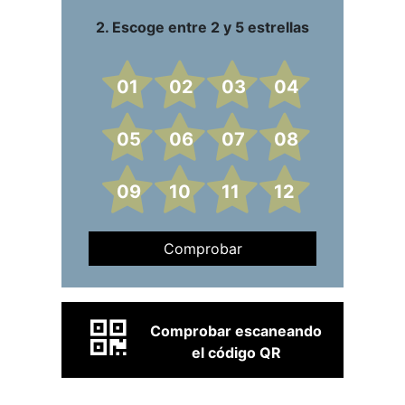
2. Escoge entre 2 y 5 estrellas
01
02
03
04
05
06
07
08
09
10
11
12
Comprobar
Comprobar escaneando
el código QR