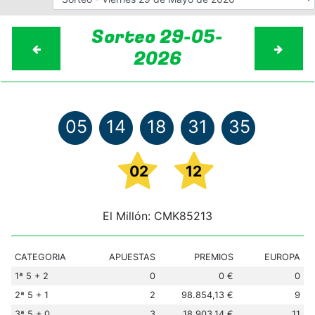
Sorteo 29-05-
2026
05
14
18
31
35
02
12
El Millón: CMK85213
CATEGORIA
APUESTAS
PREMIOS
EUROPA
1ª 5 + 2
0
0 €
0
2ª 5 + 1
2
98.854,13 €
9
3ª 5 + 0
3
18.903,14 €
11