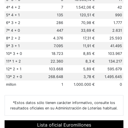
4ª 4 + 2
7
1.542,06 €
42
5ª 4 + 1
135
120,51 €
990
6ª 3 + 2
286
70,98 €
1.777
7ª 4 + 0
447
33,69 €
2.631
8ª 2 + 2
4.376
17,31 €
25.593
9ª 3 + 1
7.095
11,91 €
41.495
10ª 3 + 0
18.723
8,85 €
103.967
11ª 1 + 2
22.360
8,3 €
134.217
12ª 2 + 1
103.668
5,89 €
595.679
13ª 2 + 0
268.648
3,78 €
1.495.645
millon
1
1.000.000 €
0
*Estos datos sólo tienen carácter informativo, consulte los
resultados oficiales en su Administración de Loterías habitual.
Lista oficial Euromillones