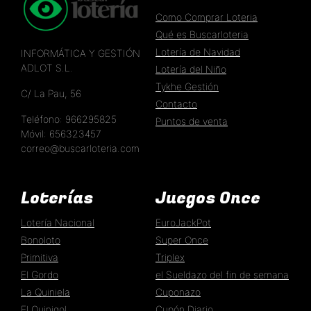
Como Comprar Loteria
Qué es Buscarloteria
Lotería de Navidad
INFORMÁTICA Y GESTIÓN
ADLOT S.L.
Lotería del Niño
Tykhe Gestión
C/ La Pau, 56
Contacto
Teléfono: 966295825
Puntos de venta
Móvil: 656323457
correo@buscarloteria.com
Loterías
Juegos Once
Lotería Nacional
EuroJackPot
Bonoloto
Super Once
Primitiva
Triplex
El Gordo
el Sueldazo del fin de semana
La Quiniela
Cuponazo
El Quinigol
Cupón Diario