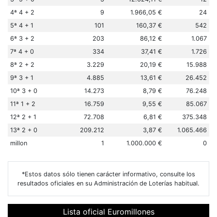
4ª 4 + 2
9
1.966,05 €
24
5ª 4 + 1
101
160,37 €
542
6ª 3 + 2
203
86,12 €
1.067
7ª 4 + 0
334
37,41 €
1.726
8ª 2 + 2
3.229
20,19 €
15.988
9ª 3 + 1
4.885
13,61 €
26.452
10ª 3 + 0
14.273
8,79 €
76.248
11ª 1 + 2
16.759
9,55 €
85.067
12ª 2 + 1
72.708
6,81 €
375.348
13ª 2 + 0
209.212
3,87 €
1.065.466
millon
1
1.000.000 €
0
*Estos datos sólo tienen carácter informativo, consulte los
resultados oficiales en su Administración de Loterías habitual.
Lista oficial Euromillones