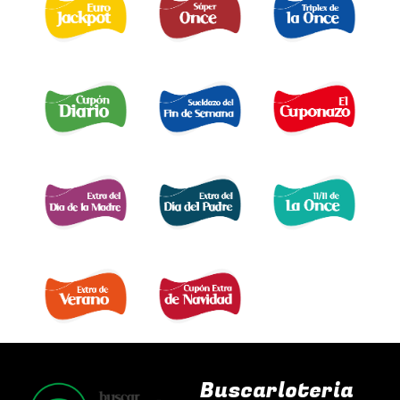
EURO JACKPOT 
TRIPLEX
SUPER ONCE 
DE LA ONCE 
CUPÓN DIARIO 
EL SUELDAZO DEL
CUPONAZO 
FIN DE SEMANA 
EXTRA DÍA MADRE 
EXTRA DÍA PADRE 
EXTRA 11 DEL 11 
EXTRA DE VERANO 
EXTRA DÍA DE NAVIDAD 
Buscarloteria