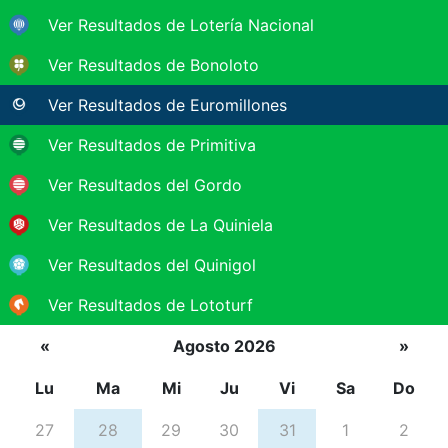
Ver Resultados de Lotería Nacional
Ver Resultados de Bonoloto
Ver Resultados de Euromillones
Ver Resultados de Primitiva
Ver Resultados del Gordo
Ver Resultados de La Quiniela
Ver Resultados del Quinigol
Ver Resultados de Lototurf
«
Agosto 2026
»
Lu
Ma
Mi
Ju
Vi
Sa
Do
27
28
29
30
31
1
2