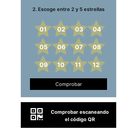
2. Escoge entre 2 y 5 estrellas
01
02
03
04
05
06
07
08
09
10
11
12
Comprobar
Comprobar escaneando
el código QR