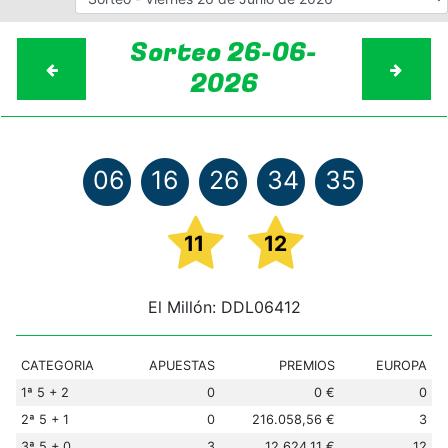
Sorteo 26-06-
2026
06
16
26
34
35
11
12
El Millón: DDL06412
CATEGORIA
APUESTAS
PREMIOS
EUROPA
1ª 5 + 2
0
0 €
0
2ª 5 + 1
0
216.058,56 €
3
3ª 5 + 0
3
12.624,11 €
12