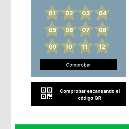
01
02
03
04
05
06
07
08
09
10
11
12
Comprobar
Comprobar escaneando el
código QR