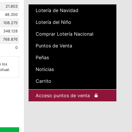
21.803
Lotería de Navidad
48.350
Lotería del Niño
108.275
348.128
Comprar Lotería Nacional
768.876
Puntos de Venta
0
Peñas
e los
Noticias
itual.
Carrito
Acceso puntos de venta