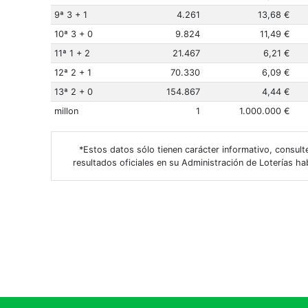
9ª 3 + 1
4.261
13,68 €
10ª 3 + 0
9.824
11,49 €
11ª 1 + 2
21.467
6,21 €
12ª 2 + 1
70.330
6,09 €
13ª 2 + 0
154.867
4,44 €
millon
1
1.000.000 €
*Estos datos sólo tienen carácter informativo, consult
resultados oficiales en su Administración de Loterías hab