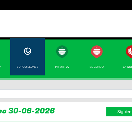
O
EUROMILLONES
PRIMITIVA
EL GORDO
LA QU
eo 30-06-2026
Siguien