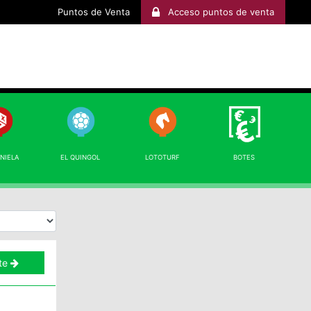
Puntos de Venta
Acceso puntos de venta
INIELA
EL QUINGOL
LOTOTURF
BOTES
te