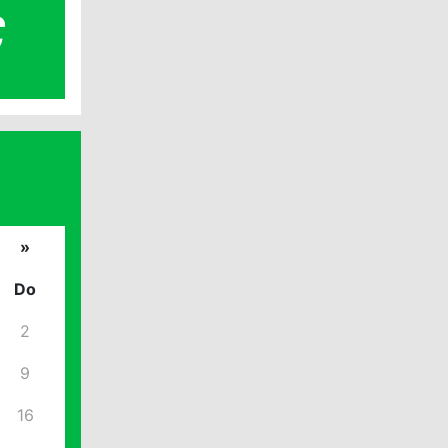
€
»
Do
2
9
16