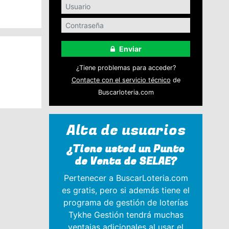
Enviar
¿Tiene problemas para acceder?
Contacte con el servicio técnico
de
Buscarloteria.com
Alta de usuarios
¿Tiene usted un Punto
de Venta de SELAE?
Pertenecer a BuscarLoteria.com
es gratis, pero si además tiene el
programa de gestión de loterías
Tykhe Gestión tendrá muchas
ventajas adicionales al usar el