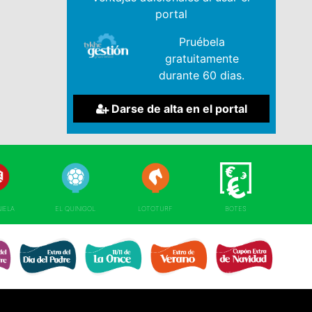
portal
Pruébela
gratuitamente
durante 60 dias.
Darse de alta en el portal
NIELA
EL QUINIGOL
LOTOTURF
BOTES
EXTRA DÍA DE 
RE 
EXTRA DÍA PADRE 
EXTRA 11 DEL 11 
EXTRA DE VERANO 
NAVIDAD 