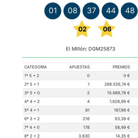
01
08
37
44
48
02
06
El Millón: DGM25873
CATEGORIA
APUESTAS
PREMIOS
1ª 5 + 2
0
0 €
2ª 5 + 1
1
268.526,74 €
3ª 5 + 0
2
15.689,78 €
4ª 4 + 2
4
1.628,99 €
5ª 4 + 1
81
167,88 €
6ª 3 + 2
216
63,39 €
7ª 4 + 0
178
58,99 €
8ª 2 + 2
3.630
14,35 €