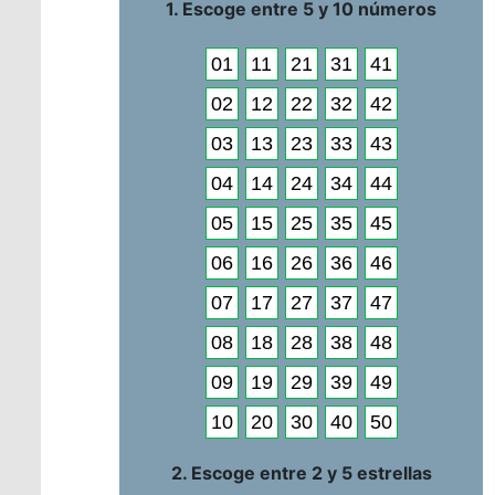
1. Escoge entre 5 y 10 números
01
11
21
31
41
02
12
22
32
42
03
13
23
33
43
04
14
24
34
44
05
15
25
35
45
06
16
26
36
46
07
17
27
37
47
08
18
28
38
48
09
19
29
39
49
10
20
30
40
50
2. Escoge entre 2 y 5 estrellas