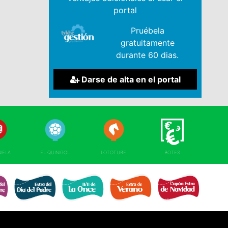
portal
Pruébela
gratuitamente
durante 60 dias.
Darse de alta en el portal
NIELA
EL QUINIGOL
LOTOTURF
BOTES
EXTRA DÍA DE 
RE 
EXTRA DÍA PADRE 
EXTRA 11 DEL 11 
EXTRA DE VERANO 
NAVIDAD 