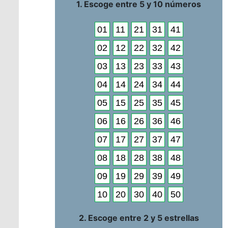
1. Escoge entre 5 y 10 números
01
11
21
31
41
02
12
22
32
42
03
13
23
33
43
04
14
24
34
44
05
15
25
35
45
06
16
26
36
46
07
17
27
37
47
08
18
28
38
48
09
19
29
39
49
10
20
30
40
50
2. Escoge entre 2 y 5 estrellas