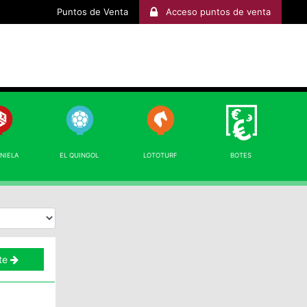
Puntos de Venta
Acceso puntos de venta
INIELA
EL QUINGOL
LOTOTURF
BOTES
te