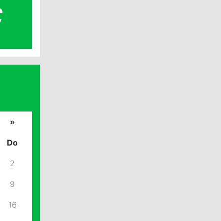
€
»
Do
2
9
16