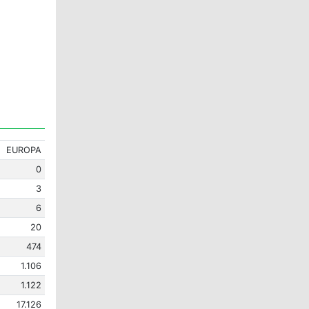
EUROPA
0
3
6
20
474
1.106
1.122
17.126