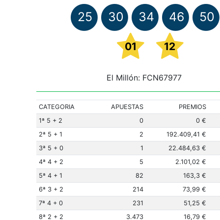
25
30
34
46
50
01
12
El Millón: FCN67977
CATEGORIA
APUESTAS
PREMIOS
1ª 5 + 2
0
0 €
2ª 5 + 1
2
192.409,41 €
3ª 5 + 0
1
22.484,63 €
4ª 4 + 2
5
2.101,02 €
5ª 4 + 1
82
163,3 €
6ª 3 + 2
214
73,99 €
7ª 4 + 0
231
51,25 €
8ª 2 + 2
3.473
16,79 €