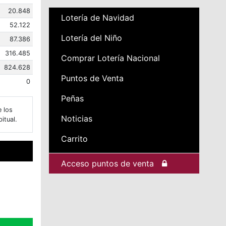
20.848
Lotería de Navidad
52.122
Lotería del Niño
87.386
316.485
Comprar Lotería Nacional
824.628
Puntos de Venta
0
Peñas
e los
Noticias
itual.
Carrito
Acceso puntos de venta