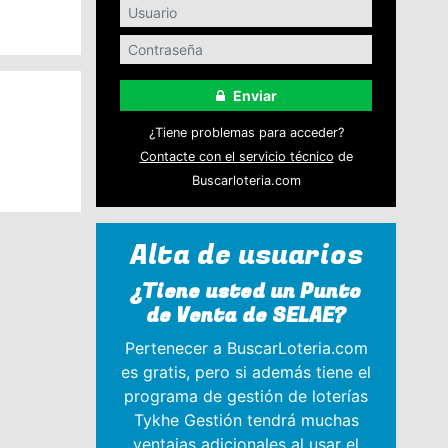
Enviar
¿Tiene problemas para acceder?
Contacte con el servicio técnico
de
Buscarloteria.com
Alta de usuarios
¿Tiene usted un Punto
de Venta de SELAE?
Pertenecer a BuscarLoteria.com
es gratis, pero si además tiene el
programa de gestión de loterías
Tykhe Gestión tendrá muchas
ventajas adicionales al usar el