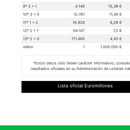
9ª 3 + 1
4.149
15,38 €
10ª 3 + 0
10.781
11,46 €
11ª 1 + 2
16.928
8,28 €
12ª 2 + 1
64.167
7,2 €
13ª 2 + 0
171.465
4,45 €
millon
1
1.000.000 €
*Estos datos sólo tienen carácter informativo, consult
resultados oficiales en su Administración de Loterías hab
Lista oficial Euromillones