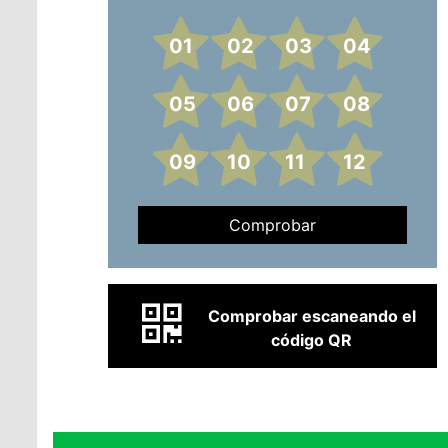
01
02
03
04
05
06
07
08
09
10
11
12
Comprobar
Comprobar escaneando el
código QR