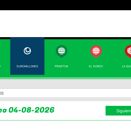
O
EUROMILLONES
PRIMITIVA
EL GORDO
LA QU
eo 04-08-2026
Siguien