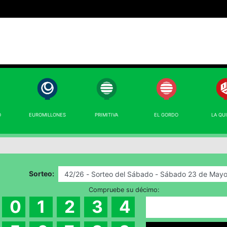
O
EUROMILLONES
PRIMITIVA
EL GORDO
LA QU
Sorteo:
Compruebe su décimo:
0
1
2
3
4