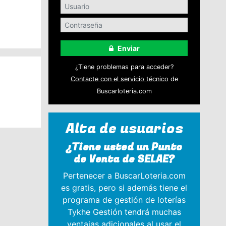
Enviar
¿Tiene problemas para acceder?
Contacte con el servicio técnico
de
Buscarloteria.com
Alta de usuarios
¿Tiene usted un Punto
de Venta de SELAE?
Pertenecer a BuscarLoteria.com
es gratis, pero si además tiene el
programa de gestión de loterías
Tykhe Gestión tendrá muchas
ventajas adicionales al usar el