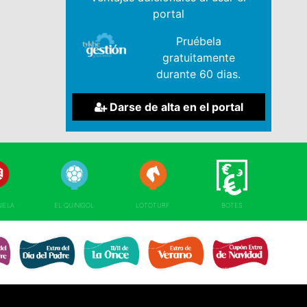
portal
Pruébela
gratuitamente
durante 60 dias.
Darse de alta en el portal
NIELA
EL QUINIGOL
LOTOTURF
BOTES
EXTRA DÍA DE 
RE 
EXTRA DÍA PADRE 
EXTRA 11 DEL 11 
EXTRA DE VERANO 
NAVIDAD 