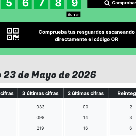
5
6
7
8
9
Comproba
Borrar
Comprueba tus resguardos escaneando
directamente el código QR
o 23 de Mayo de 2026
cifras
3 últimas cifras
2 últimas cifras
Reinte
9
033
00
2
1
098
14
3
2
219
16
6