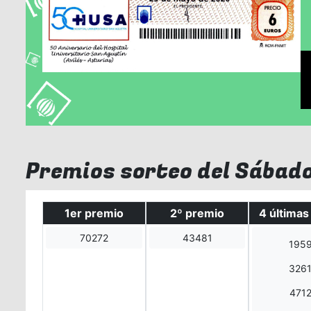
Premios sorteo del Sábad
1er premio
2º premio
4 últimas 
70272
43481
195
326
471