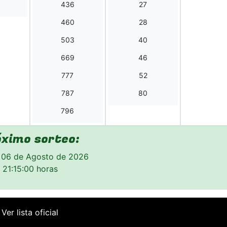
5
436
27
460
28
503
40
669
46
777
52
787
80
796
óximo sorteo:
 06 de Agosto de 2026
21:15:00 horas
Ver lista oficial