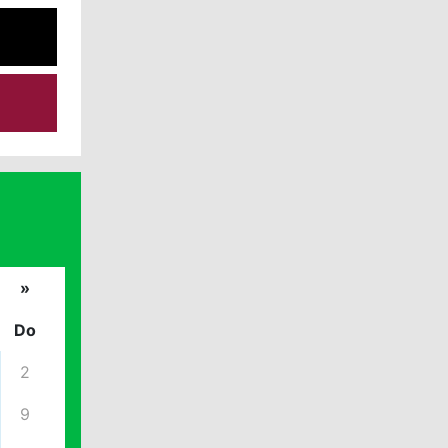
»
Do
2
9