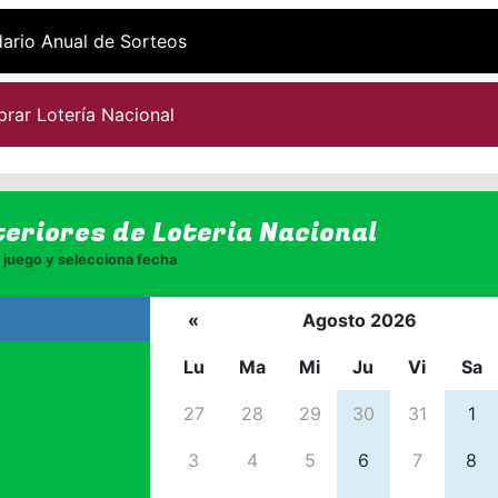
ario Anual de Sorteos
rar Lotería Nacional
teriores de
Loteria Nacional
juego y selecciona fecha
«
Agosto 2026
Lu
Ma
Mi
Ju
Vi
Sa
27
28
29
30
31
1
3
4
5
6
7
8