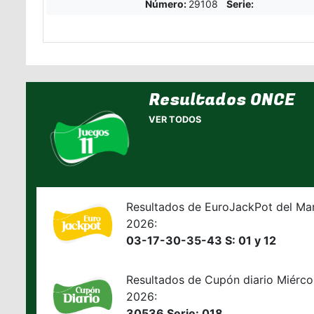
Número:
29108
Serie:
Resultados ONCE
VER TODOS
Resultados de EuroJackPot del Ma
2026:
03-17-30-35-43 S: 01 y 12
Resultados de Cupón diario Miérco
2026:
30536 Serie: 018