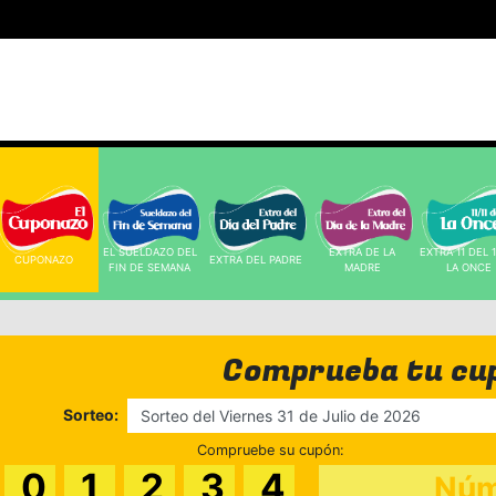
EL SUELDAZO DEL 
EXTRA DE LA 
EXTRA 11 DEL 1
CUPONAZO 
EXTRA DEL PADRE 
FIN DE SEMANA 
MADRE 
LA ONCE 
Comprueba tu cu
Sorteo:
Compruebe su cupón:
0
1
2
3
4