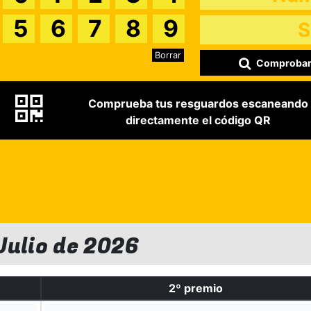
5
6
7
8
9
Borrar
Comproba
Comprueba tus resguardos escaneando
directamente el código QR
Julio de 2026
2º premio