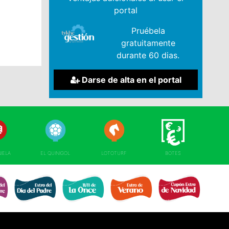
portal
Pruébela
gratuitamente
durante 60 dias.
Darse de alta en el portal
NIELA
EL QUINIGOL
LOTOTURF
BOTES
EXTRA DÍA DE 
RE 
EXTRA DÍA PADRE 
EXTRA 11 DEL 11 
EXTRA DE VERANO 
NAVIDAD 