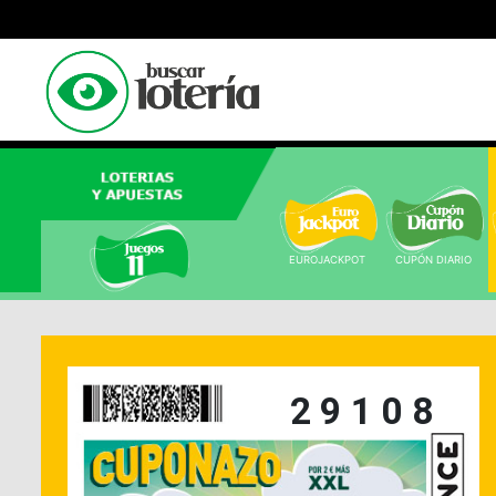
EUROJACKPOT 
CUPÓN DIARIO 
29108