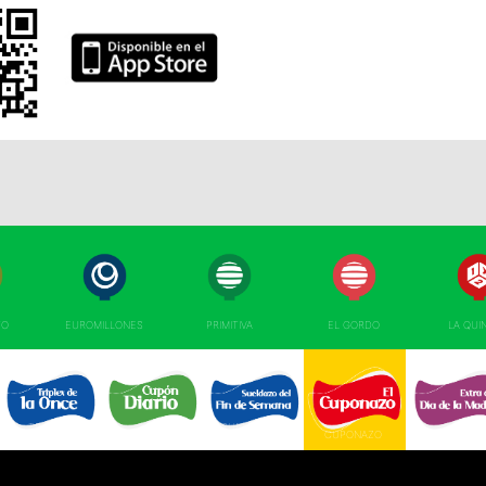
TO
EUROMILLONES
PRIMITIVA
EL GORDO
LA QUI
TRIPLEX
EL SUELDAZO DEL
CUPÓN DIARIO 
CUPONAZO 
EXTRA DÍA MAD
DE LA ONCE 
FIN DE SEMANA 