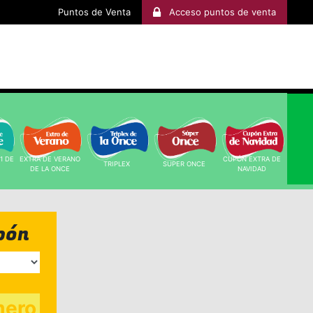
Puntos de Venta
Acceso puntos de venta
1 DE 
EXTRA DE VERANO 
CUPÓN EXTRA DE 
TRIPLEX 
SUPER ONCE 
DE LA ONCE 
NAVIDAD 
pón