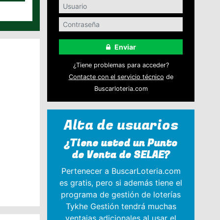
Enviar
¿Tiene problemas para acceder?
Contacte con el servicio técnico
de
Buscarloteria.com
Alta de usuarios
¿Tiene usted un Punto
de Venta de SELAE?
Pertenecer a BuscarLoteria.com
es gratis, pero si además tiene el
programa de gestión de loterías
Tykhe Gestión tendrá muchas
ventajas adicionales al usar el