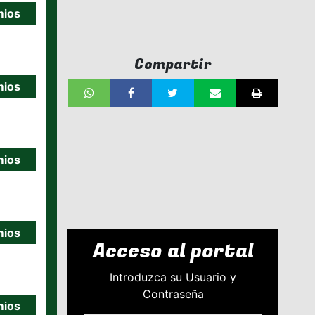
mios
Compartir
mios
mios
mios
Acceso al portal
Introduzca su Usuario y
Contraseña
mios