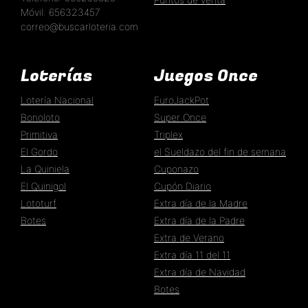
Móvil: 656323457
correo@buscarloteria.com
Loterías
Juegos Once
Lotería Nacional
EuroJackPot
Bonoloto
Super Once
Primitiva
Triplex
El Gordo
el Sueldazo del fin de semana
La Quiniela
Cuponazo
El Quinigol
Cupón Diario
Lototurf
Extra día de la Madre
Botes
Extra día de la Padre
Extra de Verano
Extra día 11 del 11
Extra día de Navidad
Botes