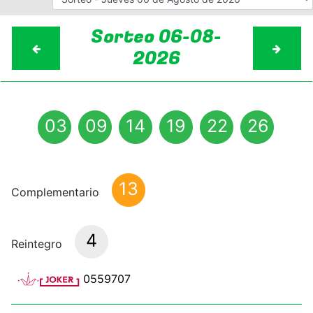
Sorteo 06-08-
2026
03
09
14
19
22
26
13
Complementario
4
Reintegro
0559707