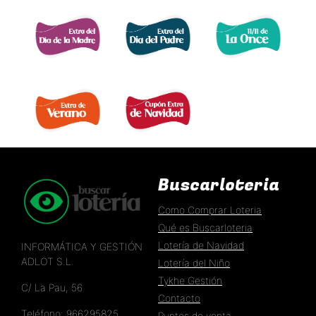
EXTRA DÍA MADRE 
EXTRA DÍA PADRE 
EXTRA 11 DEL 11 
EXTRA DE VERANO 
EXTRA DÍA DE NAVIDAD 
Buscarloteria
Como Comprar Loteria
Qué es Buscarloteria
Lotería de Navidad
INFORMÁTICA Y GESTIÓN
ADLOT S.L.
Lotería del Niño
Tykhe Gestión
C/ La Pau, 56
Contacto
Teléfono: 966295825
Puntos de venta