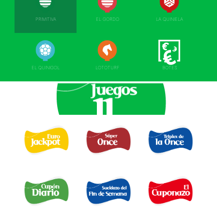
PRIMITIVA
EL GORDO
LA QUINIELA
EL QUINIGOL
LOTOTURF
BOTES
EURO JACKPOT 
TRIPLEX
SUPER ONCE 
DE LA ONCE 
CUPÓN DIARIO 
EL SUELDAZO DEL
CUPONAZO 
FIN DE SEMANA 