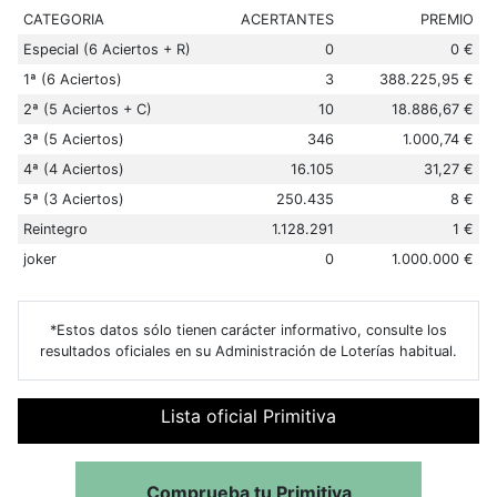
CATEGORIA
ACERTANTES
PREMIO
Especial (6 Aciertos + R)
0
0 €
1ª (6 Aciertos)
3
388.225,95 €
2ª (5 Aciertos + C)
10
18.886,67 €
3ª (5 Aciertos)
346
1.000,74 €
4ª (4 Aciertos)
16.105
31,27 €
5ª (3 Aciertos)
250.435
8 €
Reintegro
1.128.291
1 €
joker
0
1.000.000 €
*Estos datos sólo tienen carácter informativo, consulte los
resultados oficiales en su Administración de Loterías habitual.
Lista oficial Primitiva
Comprueba tu Primitiva