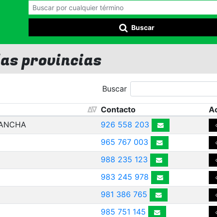
Buscar
las provincias
Buscar
Contacto
Ac
MANCHA
926 558 203
965 767 003
988 235 123
983 245 978
981 386 765
985 751 145