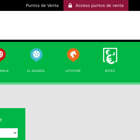
Puntos de Venta
Acceso puntos de venta
INIELA
EL QUINGOL
LOTOTURF
BOTES
e