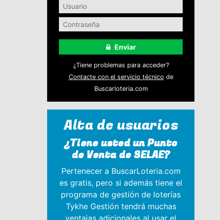
Enviar
¿Tiene problemas para acceder?
Contacte con el servicio técnico
de
Buscarloteria.com
Alta de usuarios
¿Tiene usted un Punto
de Venta de SELAE?
Pertenecer a BuscarLoteria.com
es gratis, pero si además tiene el
programa de gestión de loterías
Tykhe Gestión tendrá muchas
ventajas adicionales al usar el