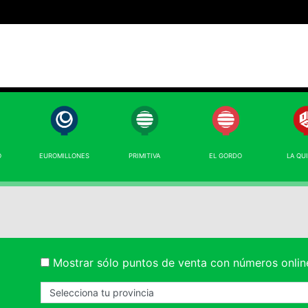
O
EUROMILLONES
PRIMITIVA
EL GORDO
LA QU
Mostrar sólo puntos de venta con números onlin