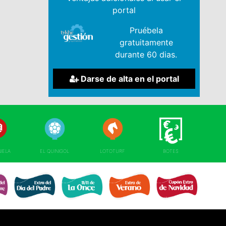
portal
Pruébela
gratuitamente
durante 60 dias.
Darse de alta en el portal
NIELA
EL QUINIGOL
LOTOTURF
BOTES
EXTRA DÍA DE 
RE 
EXTRA DÍA PADRE 
EXTRA 11 DEL 11 
EXTRA DE VERANO 
NAVIDAD 