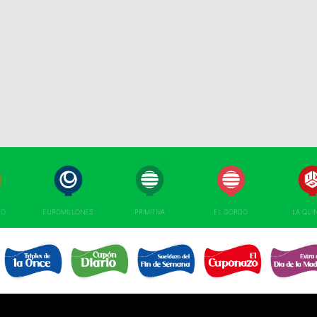
TO
EUROMILLONES
PRIMITIVA
EL GORDO
LA QUI
TRIPLEX
EL SUELDAZO DEL
CUPÓN DIARIO 
CUPONAZO 
EXTRA DÍA MAD
DE LA ONCE 
FIN DE SEMANA 