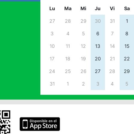
Lu
Ma
Mi
Ju
Vi
Sa
27
28
29
30
31
1
3
4
5
6
7
8
10
11
12
13
14
15
17
18
19
20
21
22
24
25
26
27
28
29
31
1
2
3
4
5