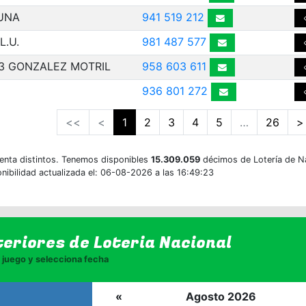
TUNA
941 519 212
L.U.
981 487 577
3 GONZALEZ MOTRIL
958 603 611
936 801 272
<<
<
1
2
3
4
5
…
26
>
enta distintos. Tenemos disponibles
15.309.059
décimos de Lotería de N
nibilidad actualizada el: 06-08-2026 a las 16:49:23
teriores de
Loteria Nacional
juego y selecciona fecha
«
Agosto 2026