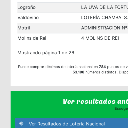
Logroño
LA UVA DE LA FOR
Valdoviño
LOTERÍA CHAMBA, S.
Motril
ADMINISTRACION Nº
Molins de Rei
4 MOLINS DE REI
Mostrando página 1 de 26
Puede comprar décimos de lotería nacional en
784
puntos de v
53.198
números distintos. Dispo
Ver resultados an
Escoge 
Ver Resultados de Lotería Nacional